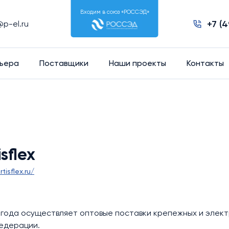
Входим в союз «РОССЭД»
+7 (
@p-el.ru
ьера
Поставщики
Наши проекты
Контакты
isflex
rtisflex.ru/
 года осуществляет оптовые поставки крепежных и элек
Федерации.