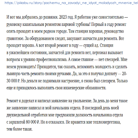
https://pikabu.ru/story/pochemu_na_zavodyi_ne_idyot_molodyozh_mnenie_tek