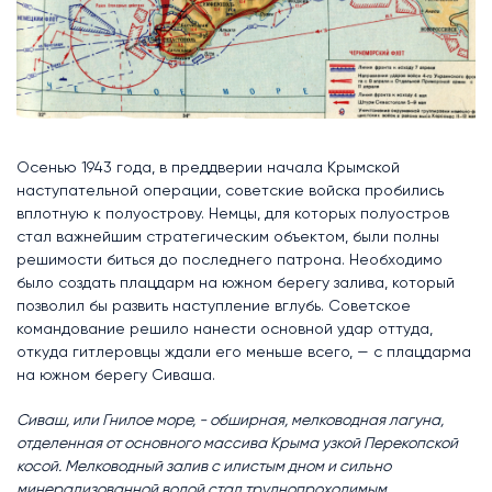
Осенью 1943 года, в преддверии начала Крымской
наступательной операции, советские войска пробились
вплотную к полуострову. Немцы, для которых полуостров
стал важнейшим стратегическим объектом, были полны
решимости биться до последнего патрона. Необходимо
было создать плацдарм на южном берегу залива, который
позволил бы развить наступление вглубь.
Советское
командование решило нанести основной удар оттуда,
откуда гитлеровцы ждали его меньше всего, — с плацдарма
на южном берегу Сиваша.
Сиваш, или Гнилое море, - обширная, мелководная лагуна,
отделенная от основного массива Крыма узкой Перекопской
косой. Мелководный залив с илистым дном и сильно
минерализованной водой стал труднопроходимым