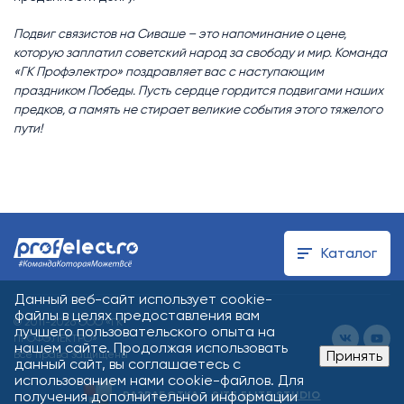
Подвиг связистов на Сиваше – это напоминание о цене,
которую заплатил советский народ за свободу и мир. Команда
«ГК Профэлектро» поздравляет вас с наступающим
праздником Победы. Пусть сердце гордится подвигами наших
предков, а память не стирает великие события этого тяжелого
пути!
Каталог
Данный веб-сайт использует cookie-
файлы в целях предоставления вам
© 2011-2026 ООО «ГК
лучшего пользовательского опыта на
ПРОФЭЛЕКТРО»
нашем сайте. Продолжая использовать
Принять
Все права защищены
данный сайт, вы соглашаетесь с
использованием нами cookie-файлов. Для
получения дополнительной информации
РАЗРАБОТКА -
SITE ELITE STUDIO