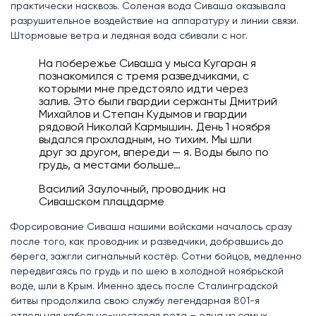
практически насквозь. Соленая вода Сиваша оказывала
разрушительное воздействие на аппаратуру и линии связи.
Штормовые ветра и ледяная вода сбивали с ног.
На побережье Сиваша у мыса Кугаран я
познакомился с тремя разведчиками, с
которыми мне предстояло идти через
залив. Это были гвардии сержанты Дмитрий
Михайлов и Степан Кудымов и гвардии
рядовой Николай Кармышин. День 1 ноября
выдался прохладным, но тихим. Мы шли
друг за другом, впереди — я. Воды было по
грудь, а местами больше…
Василий Заулочный, проводник на
Сивашском плацдарме
Форсирование Сиваша нашими войсками началось сразу
после того, как проводник и разведчики, добравшись до
берега, зажгли сигнальный костёр. Сотни бойцов, медленно
передвигаясь по грудь и по шею в холодной ноябрьской
воде, шли в Крым. Именно здесь после Сталинградской
битвы продолжила свою службу легендарная 801-я
отдельная кабельно-шестовая рота – одна из самых